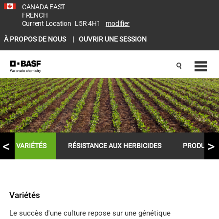
CANADA EAST
FRENCH
Current Location
L5R 4H1
modifier
À PROPOS DE NOUS
OUVRIR UNE SESSION
VARIÉTÉS
RÉSISTANCE AUX HERBICIDES
PRODUITS
Variétés
Le succès d'une culture repose sur une génétique