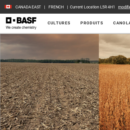
CANADA EAST
FRENCH
Current Location
L5R 4H1
modifi
CULTURES
PRODUITS
CANOLA