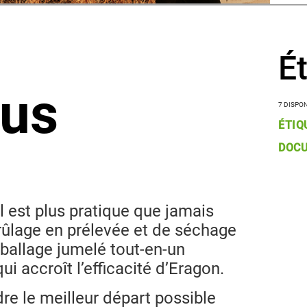
É
lus
7 DISPO
ÉTIQ
DOC
il est plus pratique que jamais
rûlage en prélevée et de séchage
ballage jumelé tout-en-un
ui accroît l’efficacité d’Eragon.
dre le meilleur départ possible